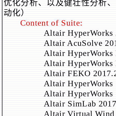
优化分析、以及健壮性分析、
动化）
Content of Suite:
Altair HyperWorks 2
Altair AcuSolve 201
Altair HyperWorks De
Altair HyperWorks Des
Altair FEKO 2017.
Altair HyperWorks Sol
Altair HyperWorks Sol
Altair SimLab 2017
Altair Virtual Wind T