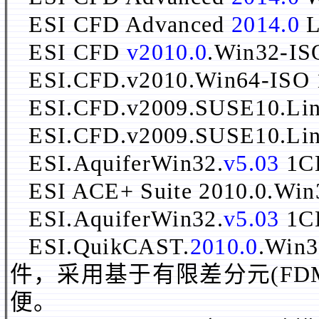
ESI CFD Advanced
2014.0
L
ESI CFD
v2010.0
.Win32
ESI.CFD.v2010.Win64-ISO
ESI.CFD.v2009.SUSE10.Li
ESI.CFD.v2009.SUSE10.Li
ESI.AquiferWin32.
v5.03
1C
ESI ACE+ Suite 2010.0.Wi
ESI.AquiferWin32.
v5.03
1
ESI.QuikCAST.
2010.0
.Wi
件，采用基于有限差分元(FD
便。