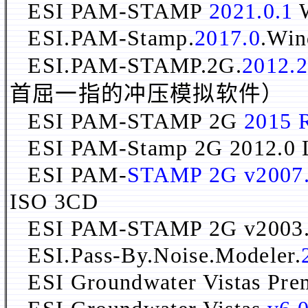
ESI PAM-STAMP
2021.0.1
W
ESI.PAM-Stamp.
2017.0
.Wi
ESI.PAM-STAMP.2G.
2012.2
首屈一指的
冲压模拟软件）
ESI PAM-STAMP 2G
2015 
ESI PAM-Stamp 2G 2012.0
ESI PAM-
STAMP 2G v2007
ISO 3CD
ESI PAM-STAMP 2G v
ESI.Pass-By.Noise.Modeler.
ESI Groundwater Vistas Pr