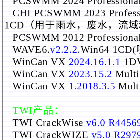
PCSWMM 2024 Professiona
CHI PCSWMM 2023 Profess
1CD（用于雨水，废水，流
PCSWMM 2012 Professiona
WAVE6.
v2.2.2
.Win64 1
WinCan VX
2024.16.1.1
1D
WinCan VX
2023.15.2
Multi
WinCan VX
1.2018.3.5
Mul
TWI
产品：
TWI CrackWise
v6.0 R4456
TWI CrackWIZE
v5.0 R297