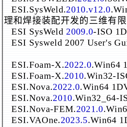
ESI.SysWeld.
2010.v12.0
.W
理和焊接装配开发的三维有限
ESI SysWeld
2009.0
-ISO 1
ESI Sysweld 2007 User's G
ESI.Foam-X.
2022.0
.Win
ESI.Foam-X.
2010
.Win32-I
ESI.Nova.
2022.0
.Win64
ESI.Nova.
2010
.Win32_64-I
ESI.Nova-FEM.
2021.0
.Win
ESI.VAOne.
2023.5
.Win64 