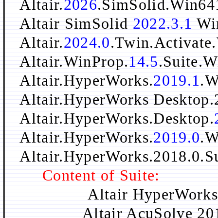
Altair.
2026
.SimSolid.Win6
Altair SimSolid
2022.3.1
Wi
Altair.
2024.0
.Twin.Activat
Altair.WinProp.
14.5
.Suite.
Altair.HyperWorks.
2019.1
.
Altair.HyperWorks Desktop
Altair.HyperWorks.Desktop.
Altair.HyperWorks.
2019.0
.W
Altair.HyperWorks.2018.0.
Content of Suite:
Altair HyperWorks
Altair AcuSolve 201