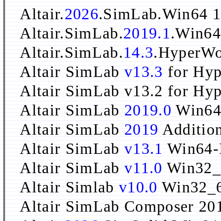
Altair.
2026
.SimLab.Win64
Altair.SimLab.
2019.1
.Win6
Altair.SimLab.
14.3
.HyperWo
Altair SimLab
v13.3
for Hy
Altair SimLab v13.2 for Hy
Altair SimLab
2019.0
Win6
Altair SimLab
2019
Additio
Altair SimLab
v13.1
Win64-
Altair SimLab
v11.0
Win32_
Altair Simlab
v10.0
Win32_6
Altair SimLab Composer 2