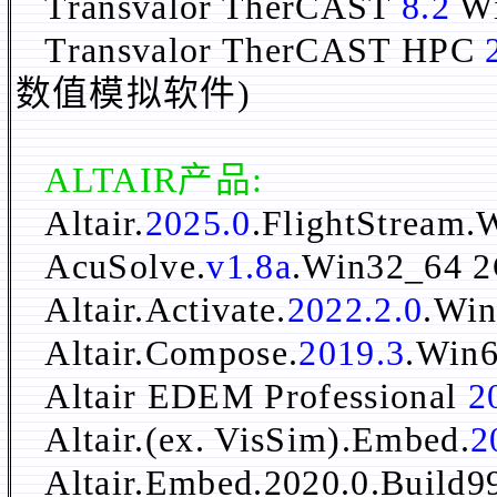
Transvalor TherCAST
8.2
Wi
Transvalor TherCAST HPC
数值模拟软件)
ALTAIR产品:
Altair.
2025.0
.FlightStream
AcuSolve.
v1.8a
.Win32_64 
Altair.Activate.
2022.2.0
.Wi
Altair.Compose.
2019.3
.Win
Altair EDEM Professional
2
Altair.(ex. VisSim).Embed.
2
Altair.Embed.2020.0.Build