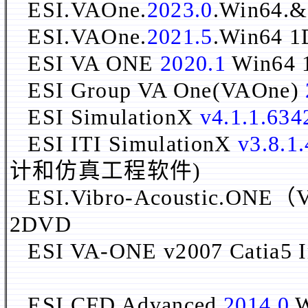
ESI.VAOne.
2023.0
.Win64.
ESI.VAOne.
2021.5
.Win64 
ESI VA ONE
2020.1
Win6
ESI Group VA One(VAOne)
ESI SimulationX
v4.1.1.634
ESI ITI SimulationX
v3.8.1
计和仿真工程软件)
ESI.Vibro-Acoustic.ONE
2DVD
ESI VA-ONE v2007 Catia5 
ESI CFD Advanced
2014.0
W