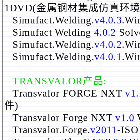
1DVD(金属钢材集成仿真环境
Simufact.Welding.
v4.0.3
.Wi
Simufact Welding
4.0.2
Solv
Simufact.Welding.
v4.0.2
.W
Simufact.Welding.
v4.0.1
.Wi
TRANSVALOR产品:
Transvalor FORGE NXT
v1.
件)
Transvalor Forge NXT
v1.0
Transvalor.Forge.
v2011
-IS