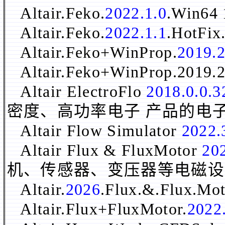
Altair.Feko.
2022.1.0
.Win64
Altair.Feko.
2022.1.1
.HotFi
Altair.Feko+WinProp.
2019.
Altair.Feko+WinProp.2019.
Altair ElectroFlo
2018.0.0.3
密度、高功率电子 产品的电
Altair Flow Simulator
2022.
Altair Flux & FluxMotor
20
机、传感器、变压器等电磁设
Altair.
2026
.Flux.&.Flux.Mo
Altair.Flux+FluxMotor.
2022