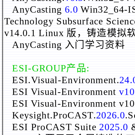
AnyCasting
6.0
Win32_64
Technology Subsurface Scien
v14.0.1 Linux 版，铸造模
AnyCasting 入门学习资料
ESI-GROUP
产品:
ESI.Visual-Environment.
24.
ESI Visual-Environment
v10
ESI Visual-Environment v1
Keysight.ProCAST.
2026.0
.S
ESI ProCAST Suite
2025.0
&