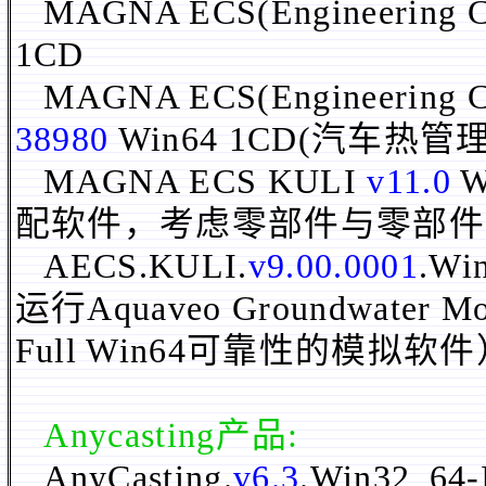
MAGNA ECS(Engineering C
1CD
MAGNA ECS(Engineering C
38980
Win64 1CD(汽车热
MAGNA ECS KULI
v11.0
W
配软件，考虑零部件与零部件
AECS.KULI.
v9.00.0001
.W
运行Aquaveo Groundwater Mod
Full Win64可靠性的模拟软件
Anycasting产品:
AnyCasting.
v6.3
.Win32_64