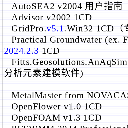
AutoSEA2 v2004 用户
Advisor v2002 1CD
GridPro.
v5.1
.Win32 1
Practical Groundwater (ex. 
2024.2.3
1CD
Fitts.Geosolutions.AnAqSim
分析元素建模软件)
MetalMaster from NOVAC
OpenFlower v1.0 1CD
OpenFOAM v1.3 1CD