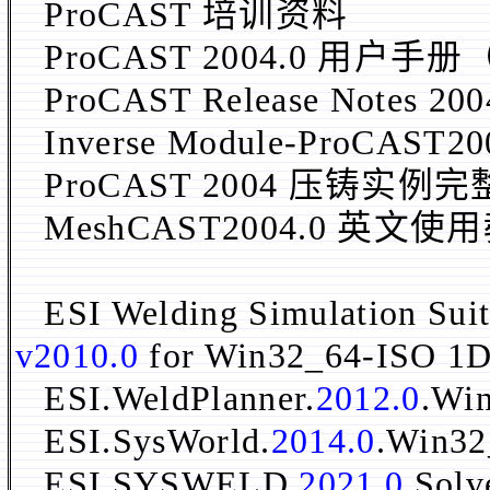
ProCAST 培训资料
ProCAST 2004.0 用户
ProCAST Release Notes 
Inverse Module-ProCA
ProCAST 2004 压铸实例
MeshCAST2004.0 英文使
ESI Welding Simulation Su
v2010.0
for Win32_64-ISO 1
ESI.WeldPlanner.
2012.0
.Wi
ESI.SysWorld.
2014.0
.Win3
ESI.SYSWELD.
2021.0
.Sol