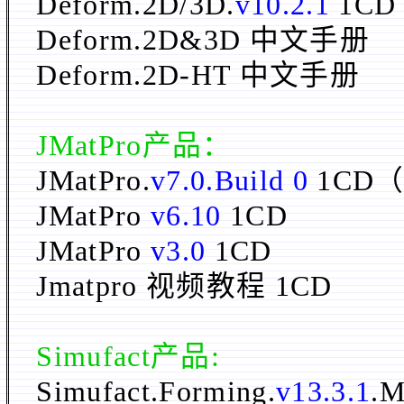
Deform.2D/3D.
v10.2.1
1CD
Deform.
2D
&
3D
中文手册
Deform.2D-HT 中文手册
JMatPro
产品：
JMatPro.
v7.0.Build 0
1CD
JMatPro
v6.10
1CD
JMatPro
v3.0
1CD
Jmatpro 视频教程 1CD
Simufact产品:
Simufact.Forming.
v13.3.1
.M