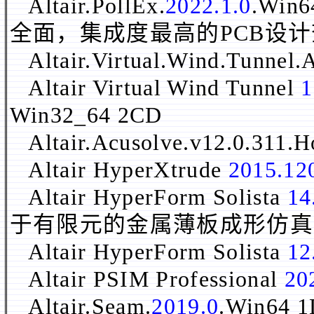
Altair.PollEx.
2022.1.0
.Wi
全面，集成度最高的PCB设
Altair.Virtual.Wind.Tunnel.
Altair Virtual Wind Tunnel
1
Win32_64 2CD
Altair.Acusolve.v12.0.311
Altair HyperXtrude
2015.12
Altair HyperForm Solista
14
于有限元的金属薄板成形仿真
Altair HyperForm Solista
12
Altair PSIM Professional
20
Altair.Seam.
2019.0
.Win64 