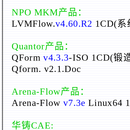
NPO MKM
产品：
LVMFlow.
v4.60.R2
1CD(
Quantor
产品：
QForm
v4.3.3
-ISO 1CD(
Qform. v2.1.Doc
Arena-Flow
产品：
Arena-Flow
v7.3e
Linux64
华铸CAE: